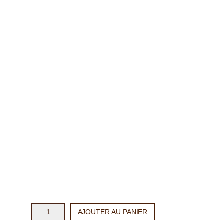
quantité
AJOUTER AU PANIER
de