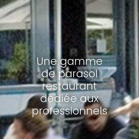
Une gamme
de parasol
restaurant
dédiée aux
professionnels