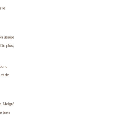
 le
son usage
 De plus,
 donc
 et de
t
. Malgré
de bien