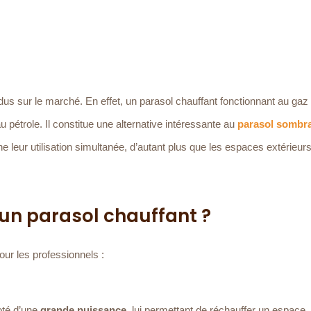
us sur le marché. En effet, un parasol chauffant fonctionnant au gaz 
au pétrole. Il constitue une alternative intéressante au
parasol sombr
che leur utilisation simultanée, d’autant plus que les espaces extérieu
un parasol chauffant ?
ur les professionnels :
oté d’une
grande puissance
, lui permettant de réchauffer un espace