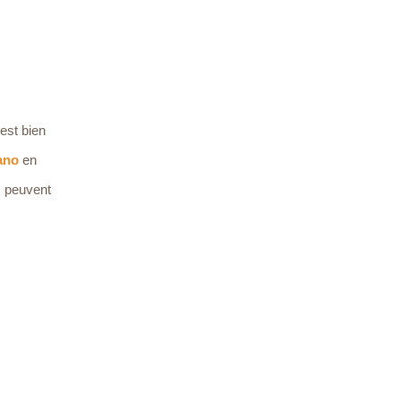
est bien
ano
en
rs peuvent