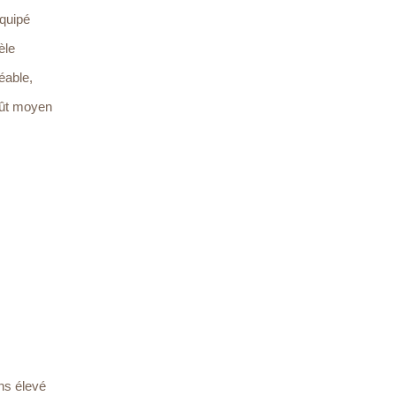
équipé
èle
éable,
coût moyen
ins élevé