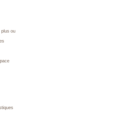
r plus ou
des
space
stiques