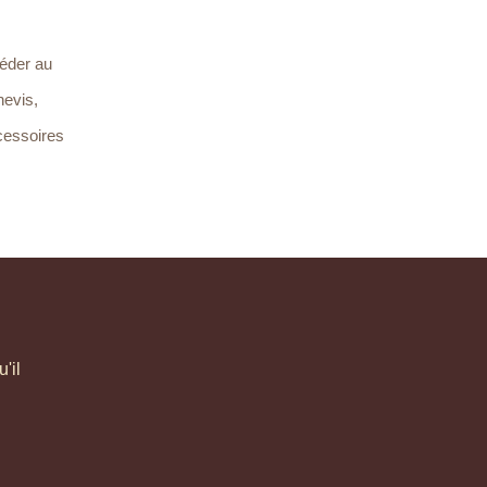
céder au
nevis,
ccessoires
'il