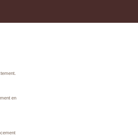
ctement.
cement en
oucement