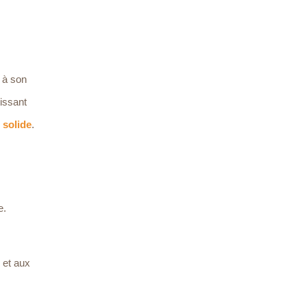
e à son
issant
 solide
.
e.
 et aux