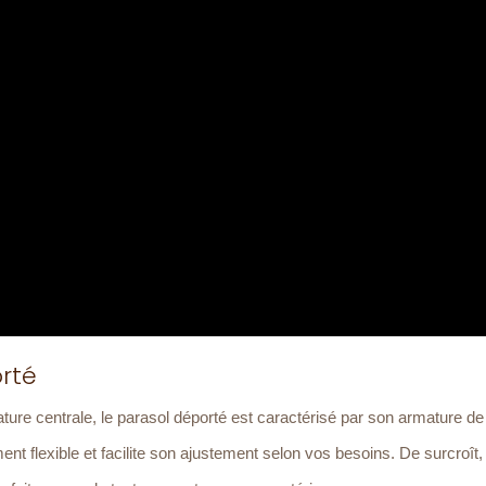
rté
ture centrale, le parasol déporté est caractérisé par son armature de
ent flexible et facilite son ajustement selon vos besoins. De surcroît,