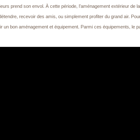
ieurs prend son envol. À cette période, l’aménagement extérieur de l
tendre, recevoir des amis, ou simplement profiter du grand air. Pour 
d’avoir un bon aménagement et équipement. Parmi ces équipements, le p