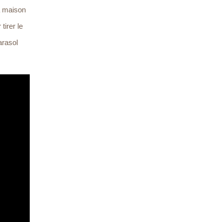
a maison
tirer le
arasol