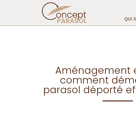
QUI 
Aménagement ex
comment démo
parasol déporté e