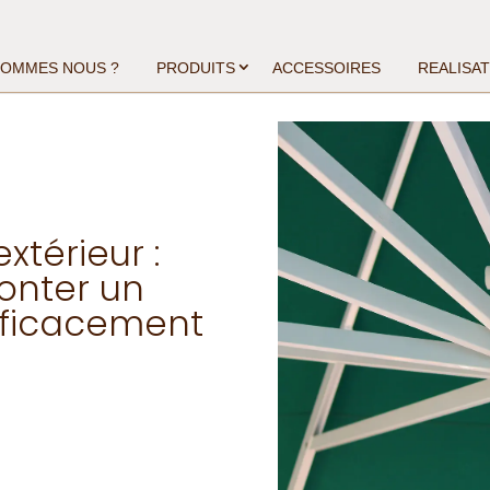
SOMMES NOUS ?
PRODUITS
ACCESSOIRES
REALISA
térieur :
nter un
fficacement