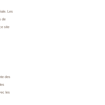
éale. Les
s de
ce site
nte des
les
vec les