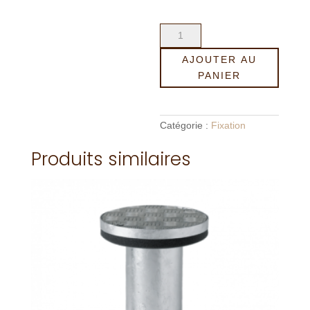
quantité
de
Tube
AJOUTER AU
de
fixation
PANIER
Z
en
acier
galvanisé
Catégorie :
Fixation
à
chaud
Produits similaires