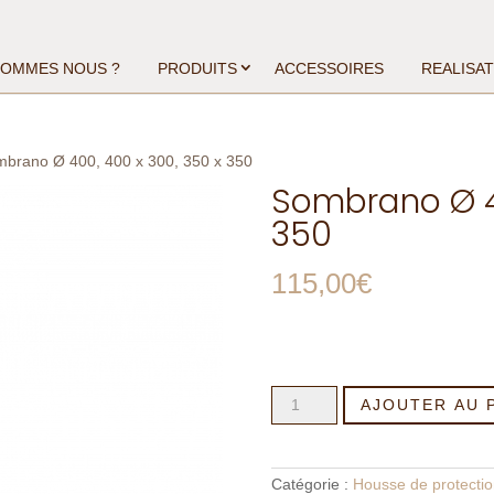
SOMMES NOUS ?
PRODUITS
ACCESSOIRES
REALISA
mbrano Ø 400, 400 x 300, 350 x 350
Sombrano Ø 40
350
115,00
€
quantité
AJOUTER AU 
de
Sombrano
Ø
400,
400
Catégorie :
Housse de protectio