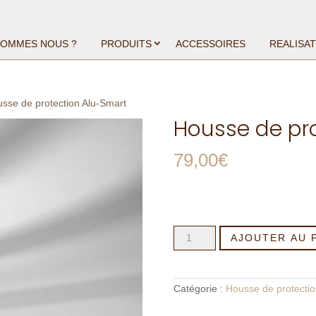
SOMMES NOUS ?
PRODUITS
ACCESSOIRES
REALISA
sse de protection Alu-Smart
Housse de pr
79,00
€
quantité
AJOUTER AU 
de
Housse
de
protection
Alu-
Catégorie :
Housse de protectio
Smart