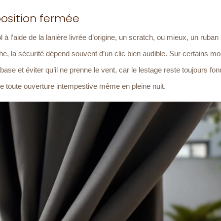
position fermée
l à l’aide de la lanière livrée d’origine, un scratch, ou mieux, un ruban 
he, la sécurité dépend souvent d’un clic bien audible. Sur certains mo
base et éviter qu’il ne prenne le vent, car le lestage reste toujours f
de toute ouverture intempestive même en pleine nuit.