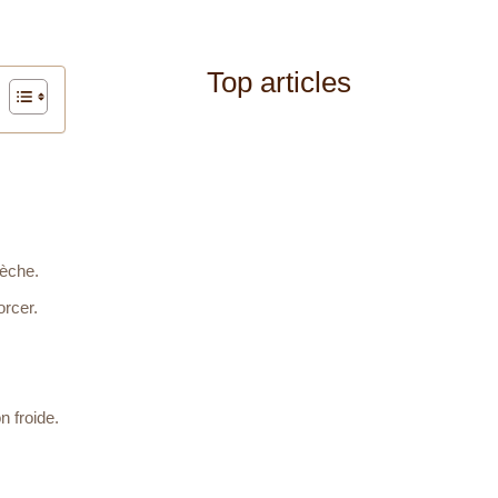
Top articles
sèche.
orcer.
n froide.