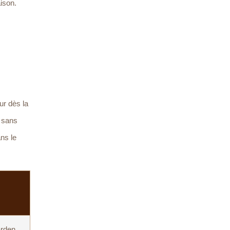
ison.
ur dès la
e sans
ans le
arden,