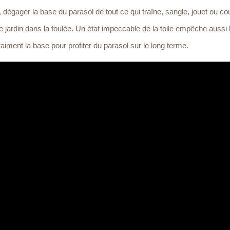
égager la base du parasol de tout ce qui traîne, sangle, jouet ou co
e jardin dans la foulée. Un état impeccable de la toile empêche aussi 
raiment la base pour profiter du parasol sur le long terme.