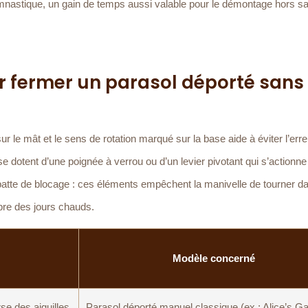
gymnastique, un gain de temps aussi valable pour le démontage hors sa
r fermer un parasol déporté sans
ur le mât et le sens de rotation marqué sur la base aide à éviter l’erre
e dotent d’une poignée à verrou ou d’un levier pivotant qui s’actionn
te patte de blocage : ces éléments empêchent la manivelle de tourner d
mbre des jours chauds.
Modèle concerné
se des aiguilles
Parasol déporté manuel classique (ex : Alice’s G