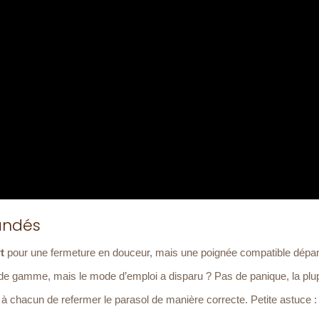
andés
rt
pour une fermeture en douceur, mais une poignée compatible dépa
 de gamme, mais le mode d’emploi a disparu ? Pas de panique, la plu
 à chacun de refermer le parasol de manière correcte. Petite astuce :