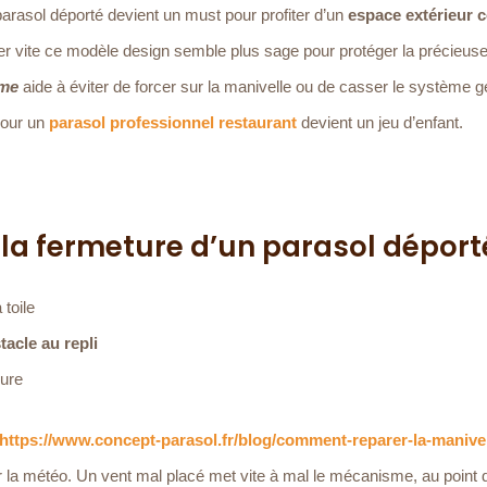
u parasol déporté devient un must pour profiter d’un
espace extérieur 
mer vite ce modèle design semble plus sage pour protéger la précieuse 
sme
aide à éviter de forcer sur la manivelle ou de casser le système g
pour un
parasol professionnel restaurant
devient un jeu d’enfant.
 la fermeture d’un parasol déport
 toile
acle au repli
sure
https://www.concept-parasol.fr/blog/comment-reparer-la-manivel
ier la météo. Un vent mal placé met vite à mal le mécanisme, au point d