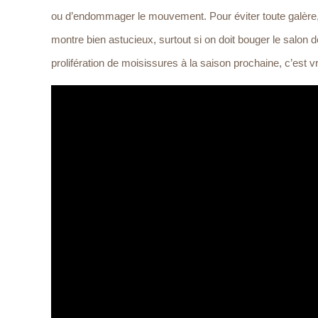
ou d’endommager le mouvement. Pour éviter toute galère, d
montre bien astucieux, surtout si on doit bouger le salon d
prolifération de moisissures à la saison prochaine, c’est v