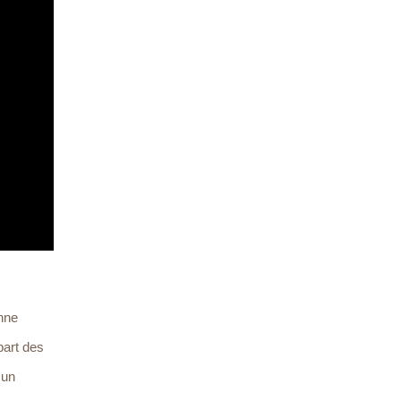
nne
part des
 un