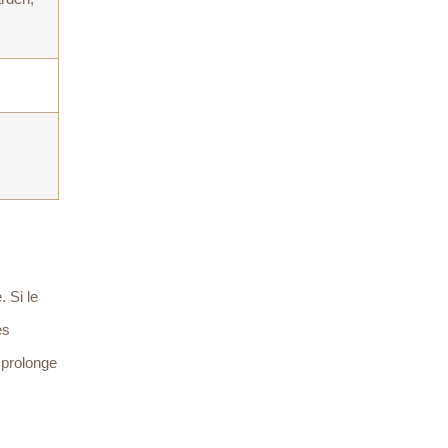
 Si le
es
 prolonge