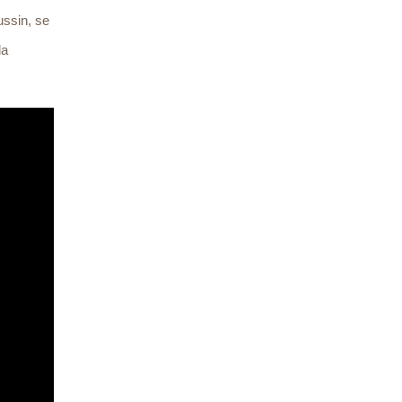
ussin, se
la