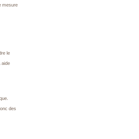
ne mesure
dre le
 aide
ique.
donc des