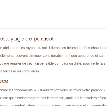
nettoyage de parasol
n abri contre les rayons du soleil durant les belles journées chaudes 
es éléments peuvent diminuer considérablement son apparence et sa
ttoyage régulier de cet indispensable compagnon d’été, pour veiller à s
re terrasse ou votre jardin.
cace
prendre les fondamentaux. Quand devez-vous nettoyer votre parasol ?
rrecte qui n’endommagera pas le matériau, mais qui le nettoiera effi
s au bon endroit. Nous aborderons ces sujets et bien plus encore da