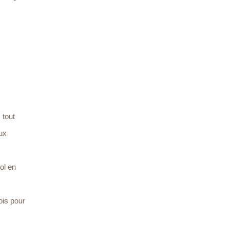
 tout
oux
ol en
ois pour