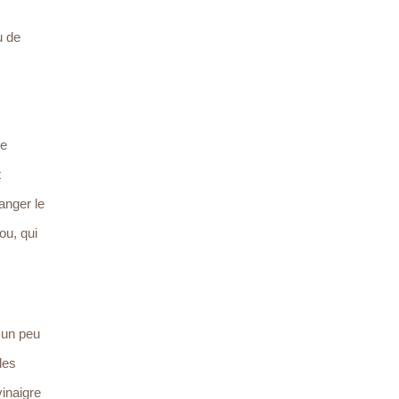
u de
de
t
anger le
ou, qui
 un peu
les
vinaigre