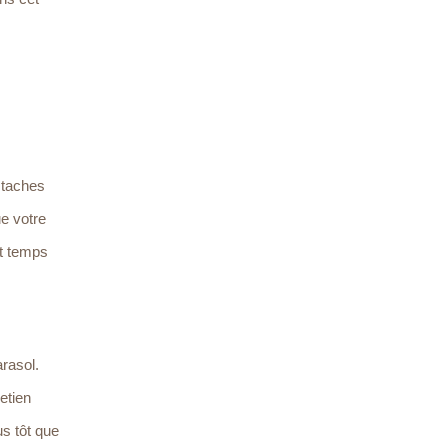
 taches
ue votre
nt temps
arasol.
etien
us tôt que