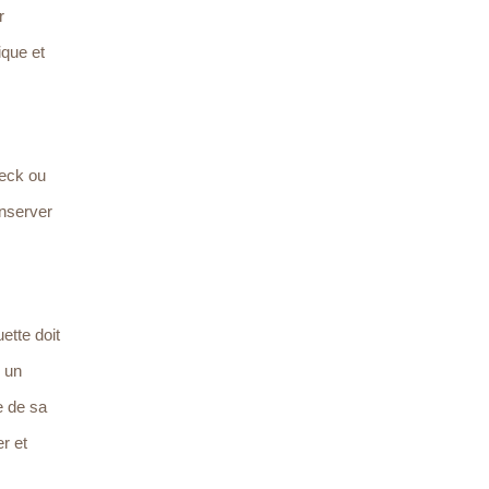
r
ique et
teck ou
onserver
uette doit
, un
e de sa
r et