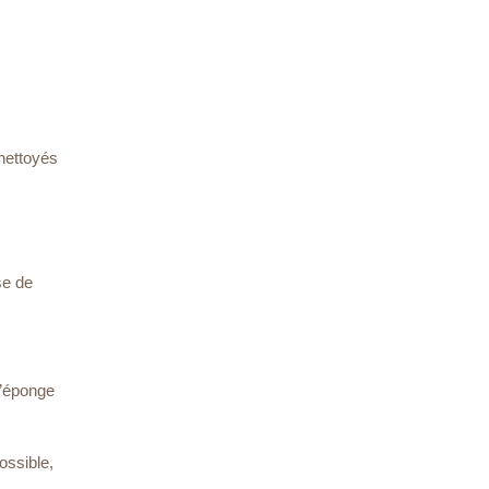
nettoyés
se de
l’éponge
ossible,