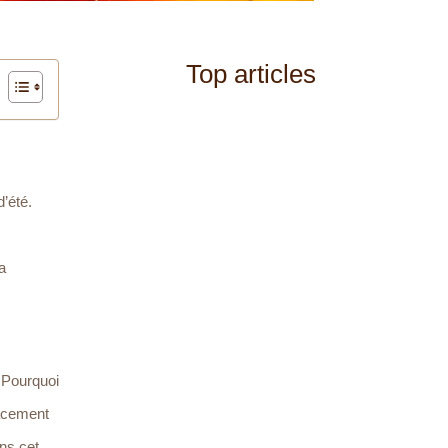
Top articles
d’été.
a
 Pourquoi
cacement
ns cet