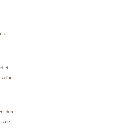
tés
effet,
ts d’un
ent durer
ns de