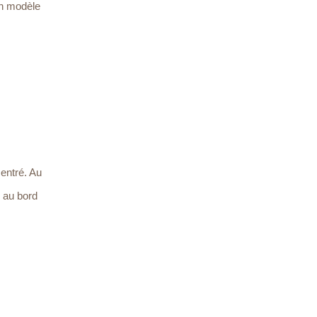
un modèle
centré. Au
u au bord