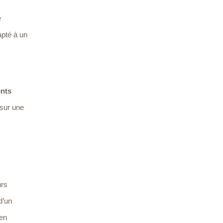
e
apté à un
ents
 sur une
urs
d’un
 en