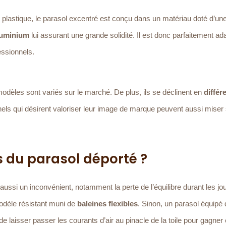
n plastique, le parasol excentré est conçu dans un matériau doté d’un
aluminium
lui assurant une grande solidité. Il est donc parfaitement ad
essionnels.
modèles sont variés sur le marché. De plus, ils se déclinent en
différ
nnels qui désirent valoriser leur image de marque peuvent aussi miser
s du parasol déporté ?
ussi un inconvénient, notamment la perte de l’équilibre durant les jo
 modèle résistant muni de
baleines flexibles
. Sinon, un parasol équipé 
e laisser passer les courants d’air au pinacle de la toile pour gagner