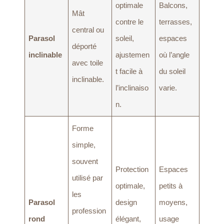
optimale
Balcons,
Mât
contre le
terrasses,
central ou
Parasol
soleil,
espaces
déporté
inclinable
ajustemen
où l’angle
avec toile
t facile à
du soleil
inclinable.
l’inclinaiso
varie.
n.
Forme
simple,
souvent
Protection
Espaces
utilisé par
optimale,
petits à
les
Parasol
design
moyens,
profession
rond
élégant,
usage