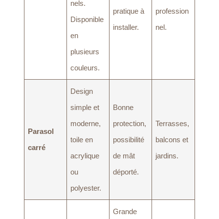
nels.
pratique à
profession
Disponible
installer.
nel.
en
plusieurs
couleurs.
Design
simple et
Bonne
moderne,
protection,
Terrasses,
Parasol
toile en
possibilité
balcons et
carré
acrylique
de mât
jardins.
ou
déporté.
polyester.
Grande