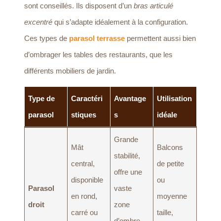
sont conseillés. Ils disposent d’un
bras articulé
excentré
qui s’adapte idéalement à la configuration.
Ces types de
parasol terrasse
permettent aussi bien
d’ombrager les tables des restaurants, que les
différents mobiliers de jardin.
Type de
Caractéri
Avantage
Utilisation
parasol
stiques
s
idéale
Grande
Mât
Balcons
stabilité,
central,
de petite
offre une
disponible
ou
Parasol
vaste
en rond,
moyenne
droit
zone
carré ou
taille,
d’ombre,