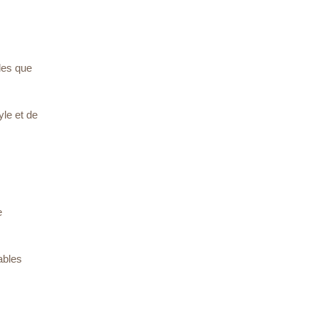
lles que
yle et de
e
ables