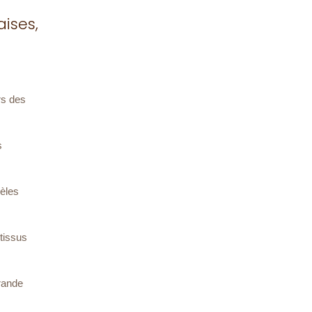
aises,
rs des
s
dèles
tissus
rande