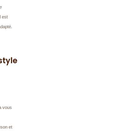
ue
l est
adapté.
style
a vous
ison et