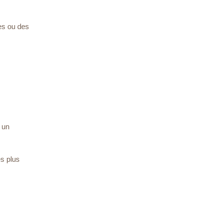
res ou des
 un
s plus