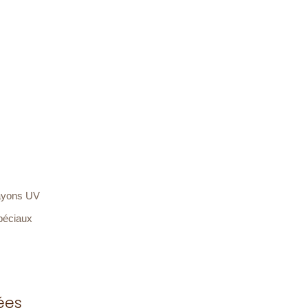
 rayons UV
spéciaux
ées